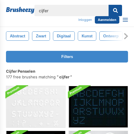
lose
Inloggen
Aanmelden
Abstract
Zwart
Digitaal
Kunst
Ontwerp
Ar
Filters
Cijfer Penselen
177 free brushes matching
cijfer