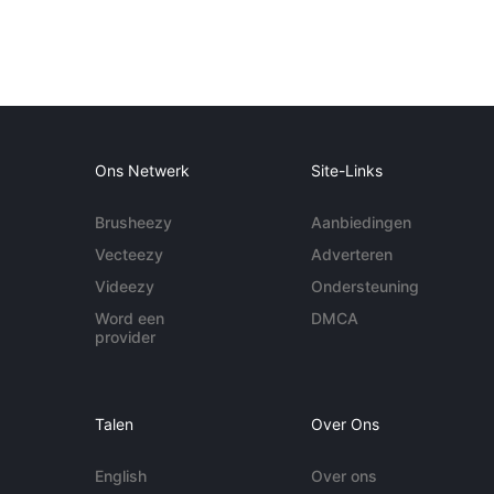
Ons Netwerk
Site-Links
Brusheezy
Aanbiedingen
Vecteezy
Adverteren
Videezy
Ondersteuning
Word een
DMCA
provider
Talen
Over Ons
English
Over ons