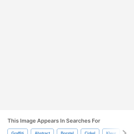
This Image Appears In Searches For
Graffiti
Abstract
Borstel
Cirkel
Kleur
Kleu