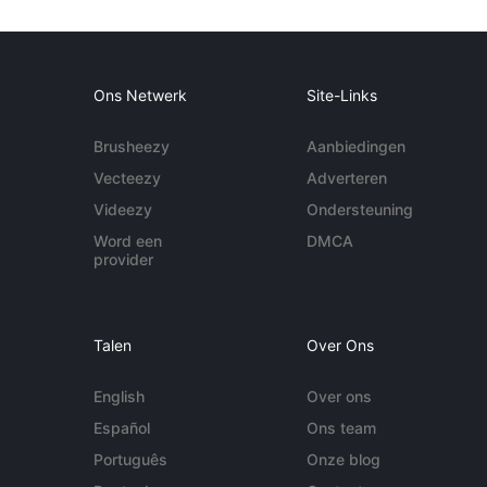
Ons Netwerk
Site-Links
Brusheezy
Aanbiedingen
Vecteezy
Adverteren
Videezy
Ondersteuning
Word een
DMCA
provider
Talen
Over Ons
English
Over ons
Español
Ons team
Português
Onze blog