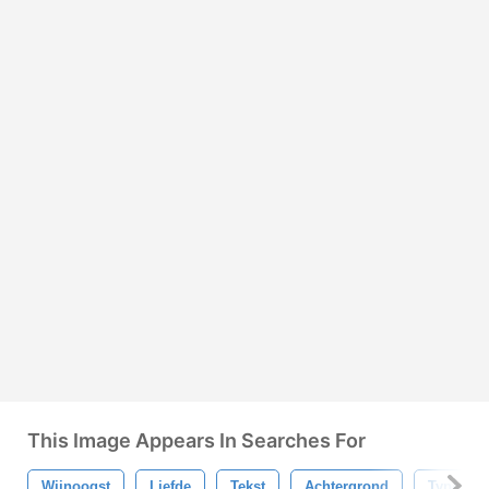
This Image Appears In Searches For
Wijnoogst
Liefde
Tekst
Achtergrond
Type