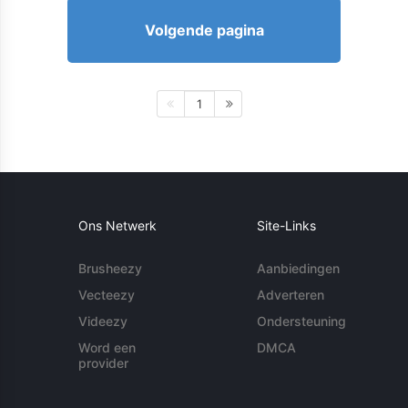
Volgende pagina
1
Ons Netwerk
Site-Links
Brusheezy
Aanbiedingen
Vecteezy
Adverteren
Videezy
Ondersteuning
Word een
DMCA
provider