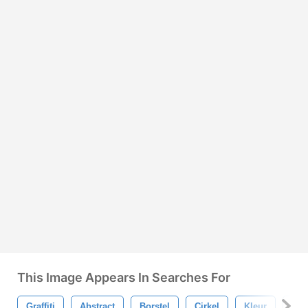
This Image Appears In Searches For
Graffiti
Abstract
Borstel
Cirkel
Kleur
Kleu