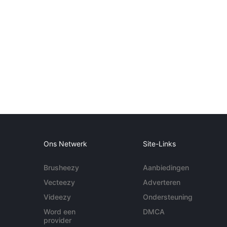
Ons Netwerk
Site-Links
Brusheezy
Aanbiedingen
Vecteezy
Adverteren
Videezy
Ondersteuning
Word een
DMCA
provider