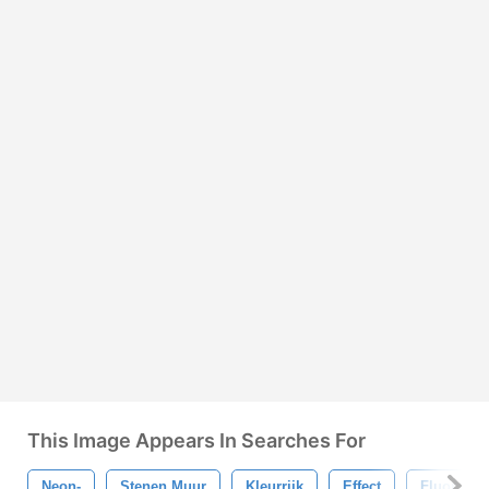
This Image Appears In Searches For
Neon-
Stenen Muur
Kleurrijk
Effect
Fluor