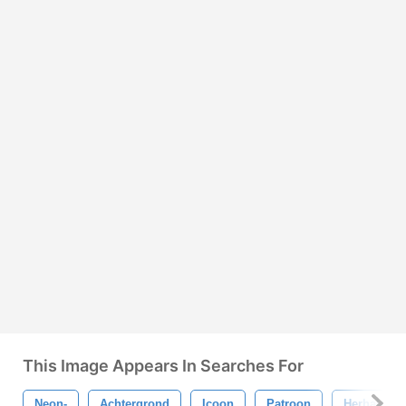
This Image Appears In Searches For
Neon-
Achtergrond
Icoon
Patroon
Herhaling