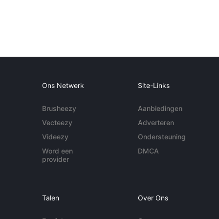
Ons Netwerk
Site-Links
Brusheezy
Aanbiedingen
Vecteezy
Adverteren
Videezy
Ondersteuning
Word een
DMCA
provider
Talen
Over Ons