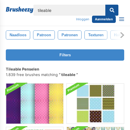
lose
Inloggen
Aanmelden
Naadloos
Patroon
Patronen
Texturen
Hallowe
Filters
Tileable Penselen
1.839 free brushes matching
tileable