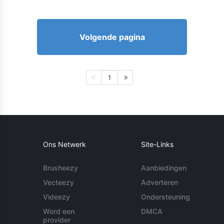
Volgende pagina
1
Ons Netwerk
Site-Links
Brusheezy
Aanbiedingen
Vecteezy
Adverteren
Videezy
Ondersteuning
Word een
DMCA
provider