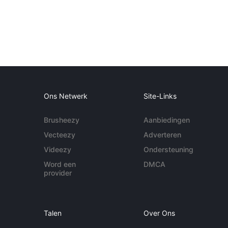
Ons Netwerk
Site-Links
Brusheezy
Aanbiedingen
Vecteezy
Adverteren
Videezy
Ondersteuning
Word een
DMCA
provider
Talen
Over Ons