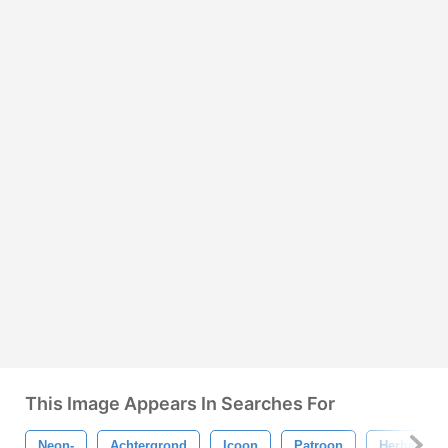
This Image Appears In Searches For
Neon-
Achtergrond
Icoon
Patroon
Herhaling