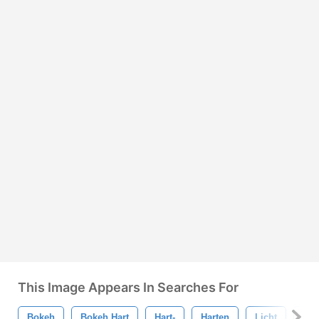
This Image Appears In Searches For
Bokeh
Bokeh Hart
Hart-
Harten
Licht
Lic