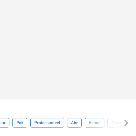
eur
Pak
Professioneel
Abr
Hemel
Ontwerp