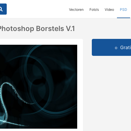
Vectoren
Foto‘s
Video
PSD
Photoshop Borstels V.1
Grat