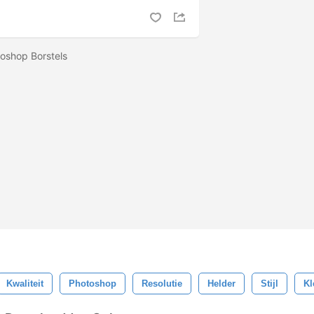
otoshop Borstels
Kwaliteit
Photoshop
Resolutie
Helder
Stijl
Kl