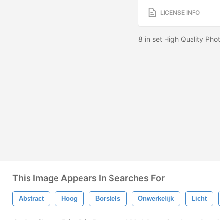
LICENSE INFO
8 in set High Quality Ph
This Image Appears In Searches For
Abstract
Hoog
Borstels
Onwerkelijk
Licht