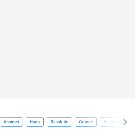
Abstract
Hoog
Resolutie
Grunge
Helenartathome