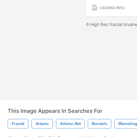
LICENSE INFO
6 High Rez fractal brus
This Image Appears In Searches For
Fractal
Artsmc
Artsmc.net
Borstels
Wervelin