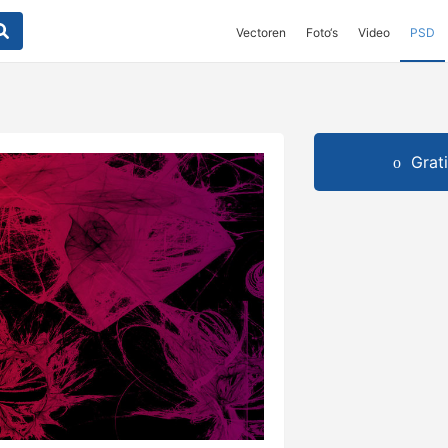
Vectoren
Foto‘s
Video
PSD
Grat