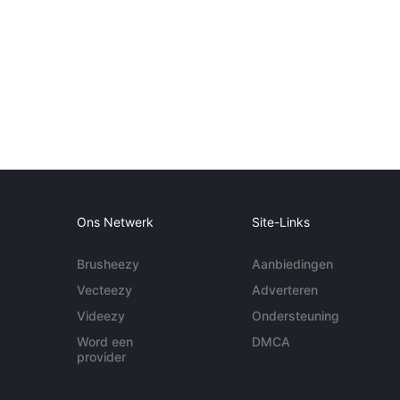
Ons Netwerk
Site-Links
Brusheezy
Aanbiedingen
Vecteezy
Adverteren
Videezy
Ondersteuning
Word een
DMCA
provider