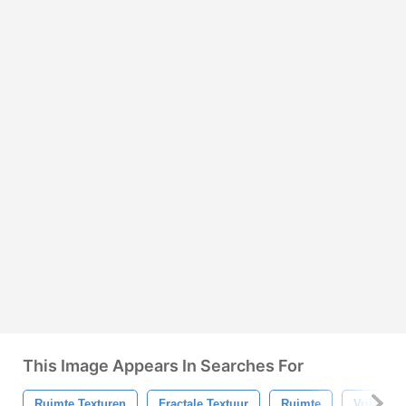
This Image Appears In Searches For
Ruimte Texturen
Fractale Textuur
Ruimte
Vrije Tex