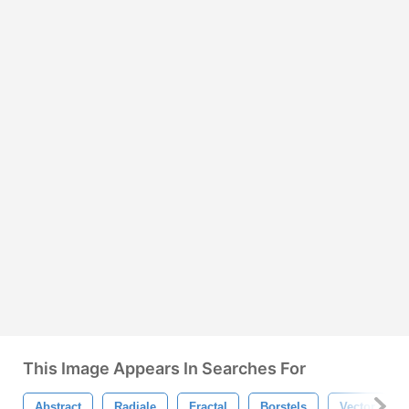
This Image Appears In Searches For
Abstract
Radiale
Fractal
Borstels
Vector