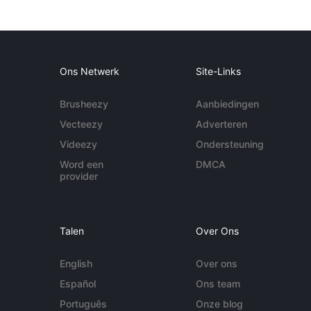
Ons Netwerk
Site-Links
Brusheezy
Aanbiedingen
Vecteezy
Adverteren
Videezy
Ondersteuning
Word een
DMCA
provider
Talen
Over Ons
English
Over ons
Español
Ons team
Português
Onze blog