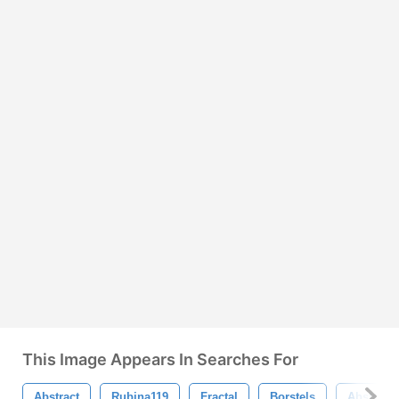
This Image Appears In Searches For
Abstract
Rubina119
Fractal
Borstels
Abstracte