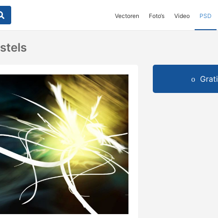
Vectoren
Foto‘s
Video
PSD
stels
Grat