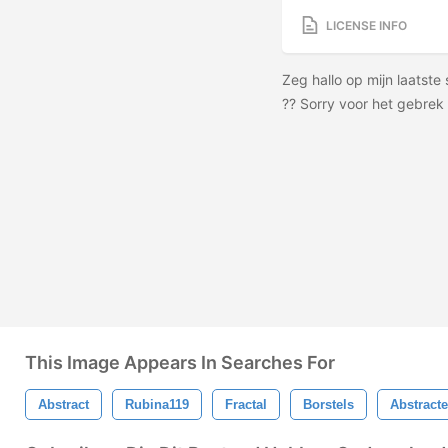
LICENSE INFO
Zeg hallo op mijn laatste 
?? Sorry voor het gebrek
This Image Appears In Searches For
Abstract
Rubina119
Fractal
Borstels
Abstracte