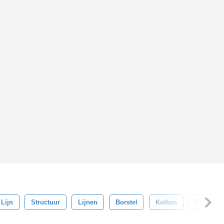
Lijn
Structuur
Lijnen
Borstel
Kolken
Caleidos