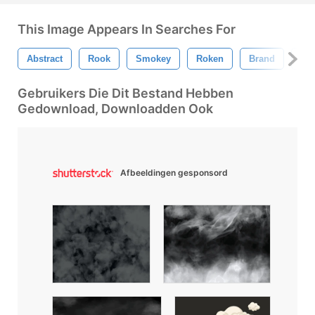
This Image Appears In Searches For
Abstract
Rook
Smokey
Roken
Brand
Geï
Gebruikers Die Dit Bestand Hebben
Gedownload, Downloadden Ook
Afbeeldingen gesponsord