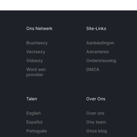
Ons Netwerk
Site-Links
Brusheezy
Aanbiedingen
Vecteezy
Adverteren
Videezy
Ondersteuning
Word een
DMCA
provider
Talen
Over Ons
English
Over ons
Español
Ons team
Português
Onze blog