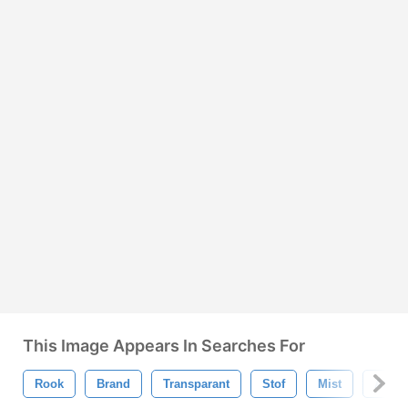
This Image Appears In Searches For
Rook
Brand
Transparant
Stof
Mist
Abstr