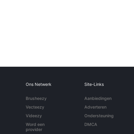
Ons Netwerk
Site-Links
Brusheezy
Aanbiedingen
Vecteezy
Adverteren
Videezy
Ondersteuning
Word een
DMCA
provider