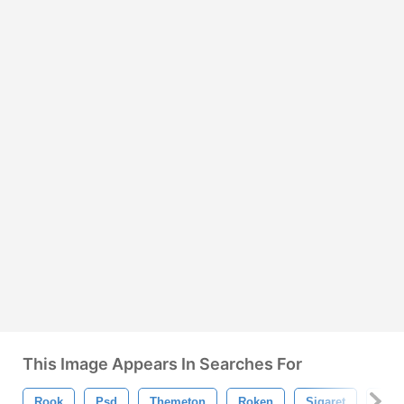
This Image Appears In Searches For
Rook
Psd
Themeton
Roken
Sigaret
Siga