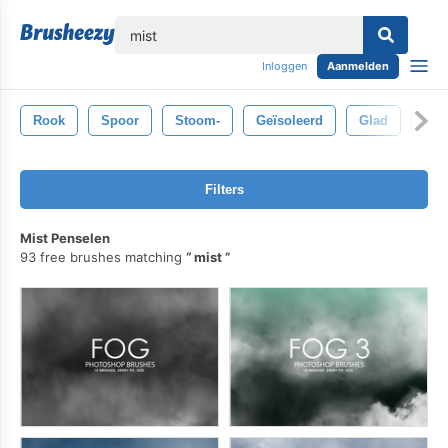
lose
Inloggen
Aanmelden
Rook
Spoor
Stoom-
Geïsoleerd
Glad
Effe
Filters
Mist Penselen
93 free brushes matching
mist