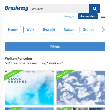
lose
Inloggen
Aanmelden
Hemel
Wolk
Bewolkt
Natuur
Grunge
Mist
Filters
Wolken Penselen
574 free brushes matching
wolken