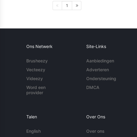
1
Ons Netwerk
Site-Links
Brusheezy
Aanbiedingen
Vecteezy
Adverteren
Videezy
Ondersteuning
Word een
DMCA
provider
Talen
Over Ons
English
Over ons