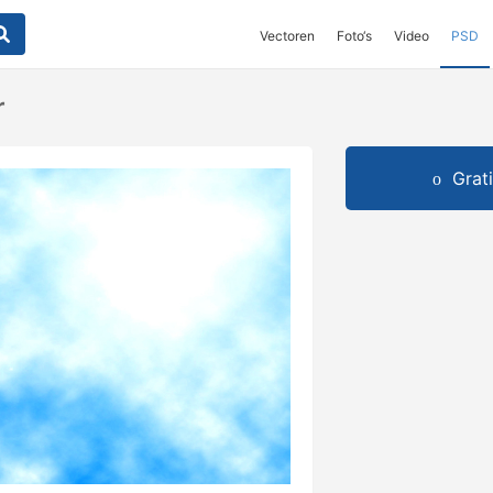
Vectoren
Foto‘s
Video
PSD
r
Grat