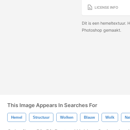
LICENSE INFO
Dit is een hemeltextuur. H
Photoshop gemaakt.
This Image Appears In Searches For
Hemel
Structuur
Wolken
Blauw
Wolk
Na