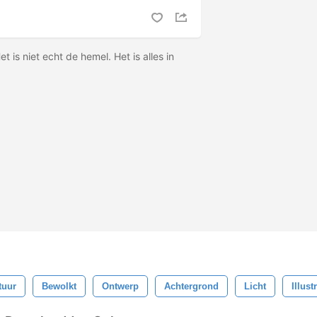
et is niet echt de hemel. Het is alles in
tuur
Bewolkt
Ontwerp
Achtergrond
Licht
Illust