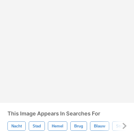
This Image Appears In Searches For
Nacht
Stad
Hemel
Brug
Blauw
Structuur