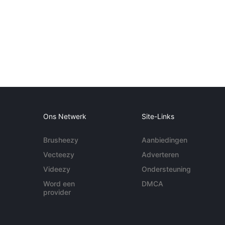
Ons Netwerk
Site-Links
Brusheezy
Aanbiedingen
Vecteezy
Adverteren
Videezy
Ondersteuning
Word een
DMCA
provider