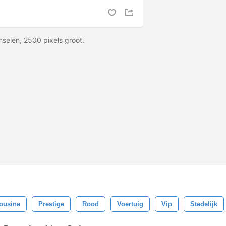
selen, 2500 pixels groot.
ousine
Prestige
Rood
Voertuig
Vip
Stedelijk