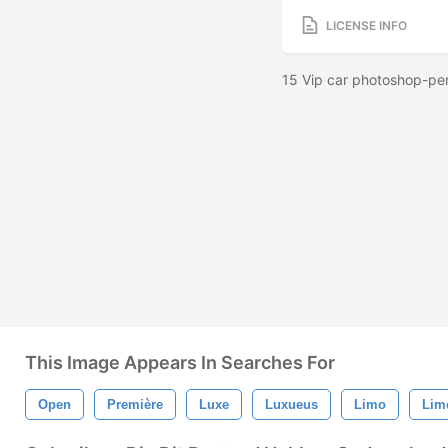
LICENSE INFO
15 Vip car photoshop-pen
This Image Appears In Searches For
Open
Première
Luxe
Luxueus
Limo
Lim