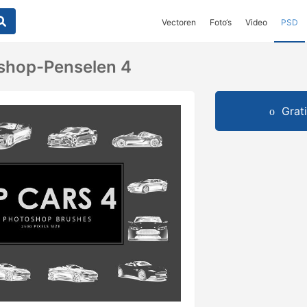
Vectoren
Foto‘s
Video
PSD
oshop-Penselen 4
Grat