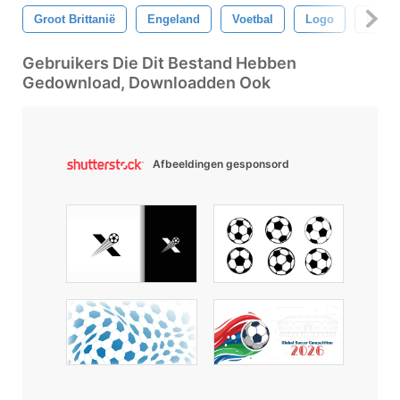
Groot Brittanië
Engeland
Voetbal
Logo
Postz
Gebruikers Die Dit Bestand Hebben
Gedownload, Downloadden Ook
Afbeeldingen gesponsord