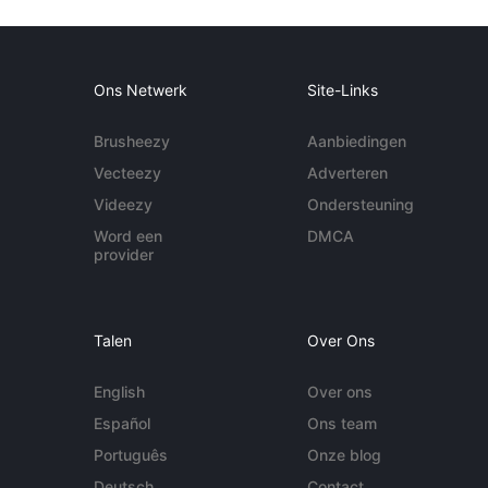
Ons Netwerk
Site-Links
Brusheezy
Aanbiedingen
Vecteezy
Adverteren
Videezy
Ondersteuning
Word een
DMCA
provider
Talen
Over Ons
English
Over ons
Español
Ons team
Português
Onze blog
Deutsch
Contact