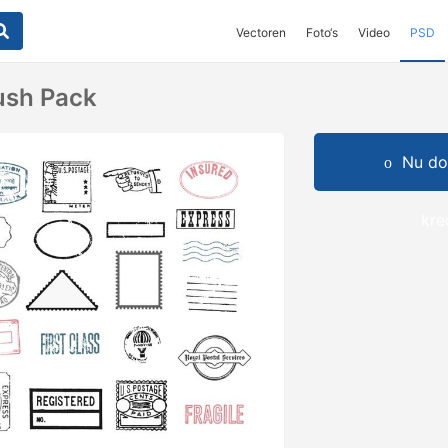
Vectoren
Foto‘s
Video
PSD
ush Pack
Nu do
kre