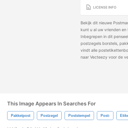
LICENSE INFO
Bekijk dit nieuwe Postma
kunt u al uw vrienden en 
Inbegrepen in dit penseel
postzegels borstels, pakk
vindt alle postetikettenbo
naar Vecteezy voor de v
This Image Appears In Searches For
Pakketpost
Postzegel
Poststempel
Post-
Etik