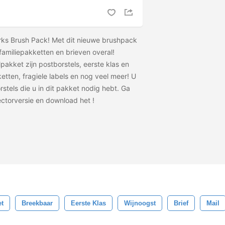
rks Brush Pack! Met dit nieuwe brushpack
familiepakketten en brieven overal!
pakket zijn postborstels, eerste klas en
etten, fragiele labels en nog veel meer! U
rstels die u in dit pakket nodig hebt. Ga
ectorversie en download het
!
et
Breekbaar
Eerste Klas
Wijnoogst
Brief
Mail