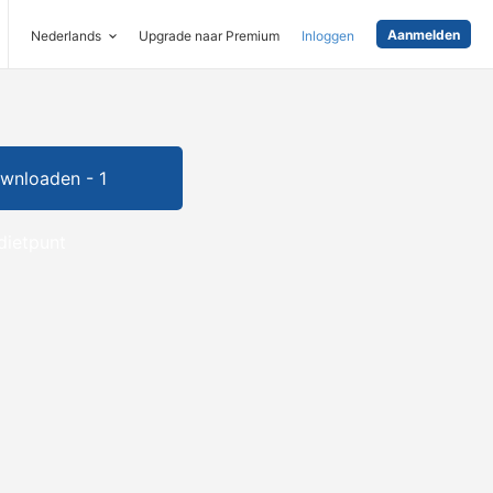
Aanmelden
Nederlands
Upgrade naar Premium
Inloggen
wnloaden - 1
dietpunt