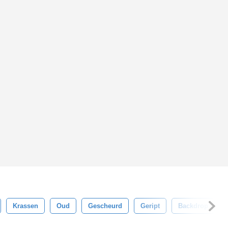
Krassen
Oud
Gescheurd
Geript
Backdrop