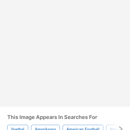
This Image Appears In Searches For
Voetbal
Amerikaans
American Football
Intramural