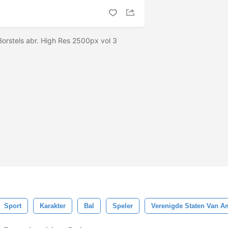
Borstels abr. High Res 2500px vol 3
Sport
Karakter
Bal
Speler
Verenigde Staten Van A