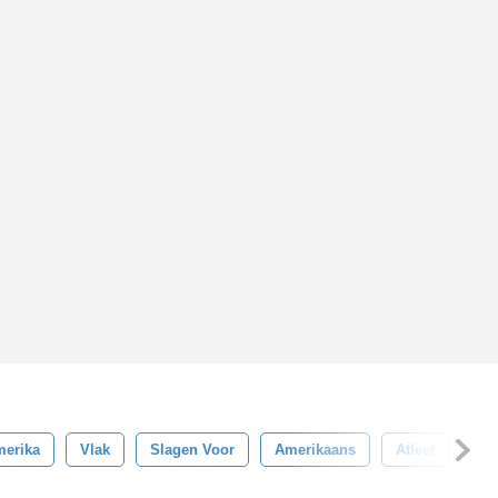
merika
Vlak
Slagen Voor
Amerikaans
Atleet
Doe