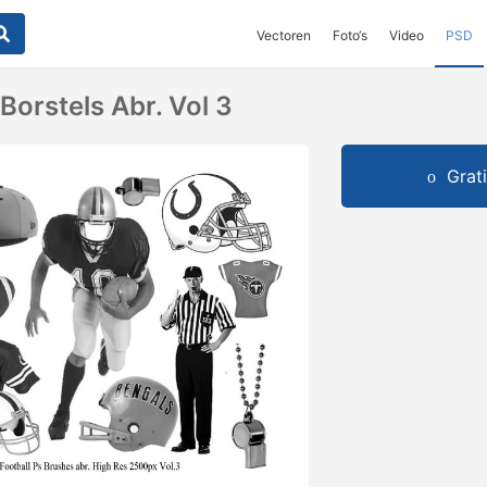
Vectoren
Foto‘s
Video
PSD
Borstels Abr. Vol 3
Grat