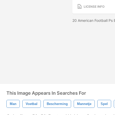
LICENSE INFO
20 American Football Ps 
This Image Appears In Searches For
Man
Voetbal
Bescherming
Mannetje
Spel