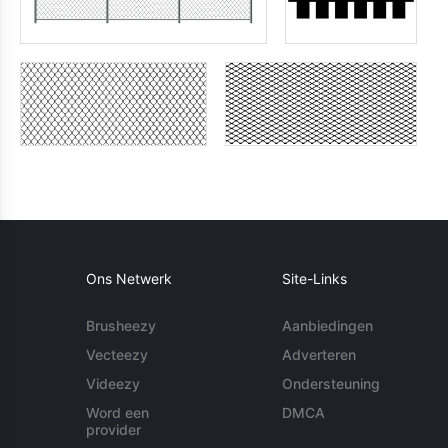
Ons Netwerk
Site-Links
Brusheezy
Aanbiedingen
Vecteezy
Adverteren
Videezy
Ondersteuning
Word een
DMCA
provider