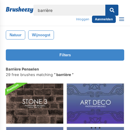
lose
Inloggen
Aanmelden
Natuur
Wijnoogst
Filters
Barrière Penselen
29 free brushes matching
barrière