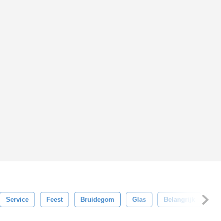
Service
Feest
Bruidegom
Glas
Belangrijk
Ge