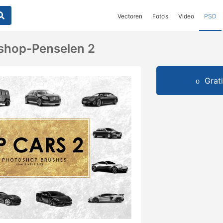
Vectoren
Foto‘s
Video
PSD
shop-Penselen 2
Grat