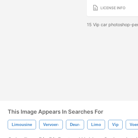
LICENSE INFO
15 Vip car photoshop-pen
This Image Appears In Searches For
Limousine
Vervoer-
Deur-
Limo
Vip
Voer