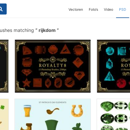
Vectoren
Foto‘s
Video
PSD
rushes matching
rijkdom