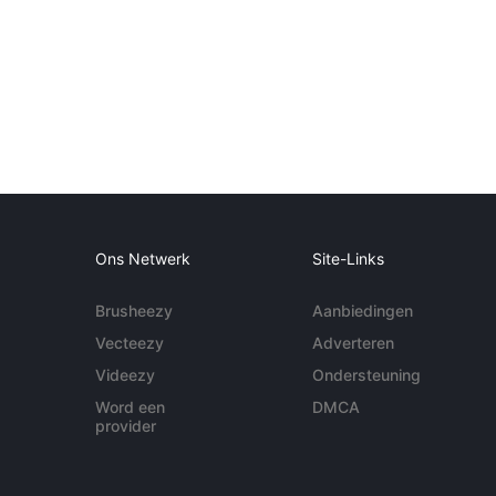
Ons Netwerk
Site-Links
Brusheezy
Aanbiedingen
Vecteezy
Adverteren
Videezy
Ondersteuning
Word een
DMCA
provider