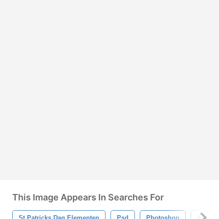
This Image Appears In Searches For
St Patricks Dag Elementen
Psd
Photoshop
Klaver