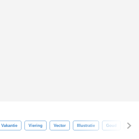
Vakantie
Viering
Vector
Illustratie
Goud
Roma