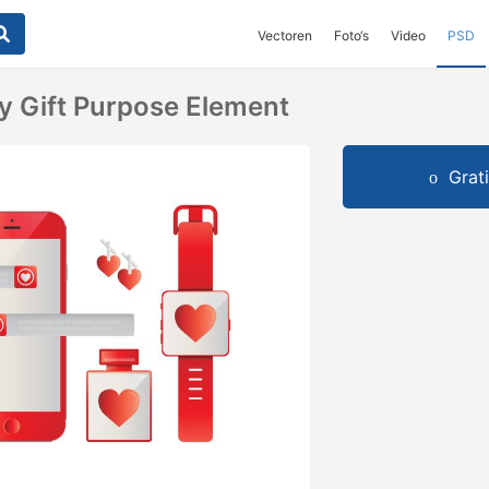
Vectoren
Foto‘s
Video
PSD
ay Gift Purpose Element
Grat