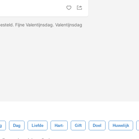
esteld. Fijne Valentijnsdag. Valentijnsdag
g
Dag
Liefde
Hart-
Gift
Doel
Huwelijk