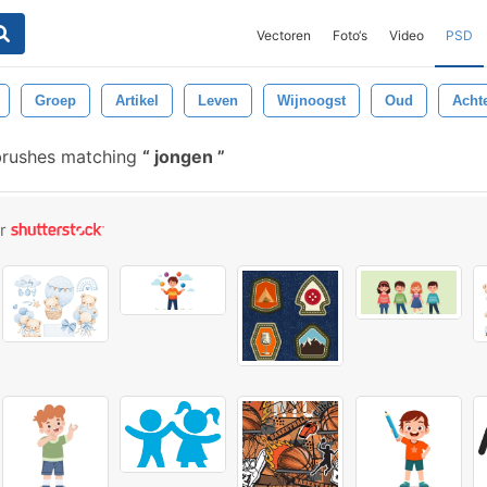
Vectoren
Foto‘s
Video
PSD
Groep
Artikel
Leven
Wijnoogst
Oud
Acht
brushes matching
jongen
or