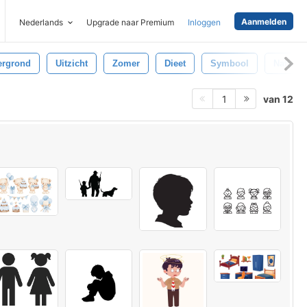
Aanmelden
Nederlands
Upgrade naar Premium
Inloggen
ergrond
Uitzicht
Zomer
Dieet
Symbool
Natuurli
van 12
1