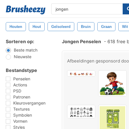
Houten
Hout
Geïsoleerd
Bruin
Graan
Wit
Sorteren op:
Jongen Penselen
-
618 free 
Beste match
Nieuwste
Afbeeldingen gesponsord do
Bestandstype
Penselen
Actions
PSD
Patronen
Kleurovergangen
Textures
Symbolen
Vormen
Styles