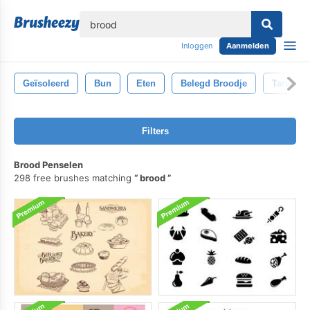
lose
Inloggen
Aanmelden
Geïsoleerd
Bun
Eten
Belegd Broodje
Tarwe
Filters
Brood Penselen
298 free brushes matching
brood