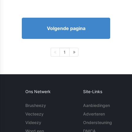
Volgende pagina
1
Ons Netwerk
Site-Links
Brusheezy
Aanbiedingen
Vecteezy
Adverteren
Videezy
Ondersteuning
Word een
DMCA