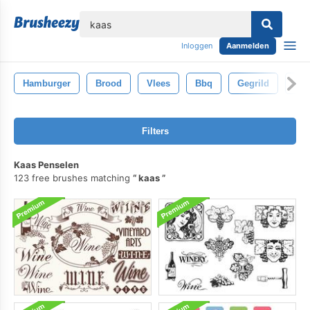
lose
Inloggen
Aanmelden
Hamburger
Brood
Vlees
Bbq
Gegrild
Che
Filters
Kaas Penselen
123 free brushes matching
kaas