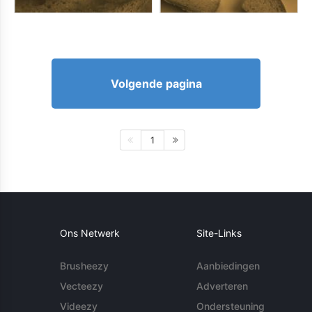
Volgende pagina
1
Ons Netwerk
Site-Links
Brusheezy
Aanbiedingen
Vecteezy
Adverteren
Videezy
Ondersteuning