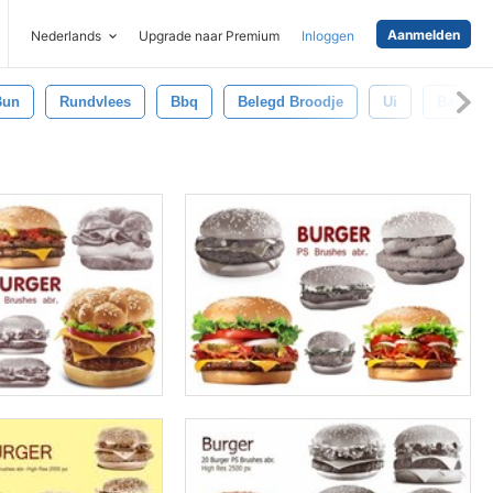
Aanmelden
Nederlands
Upgrade naar Premium
Inloggen
Bun
Rundvlees
Bbq
Belegd Broodje
Ui
Barbecu