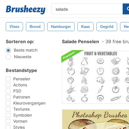
Vlees
Brood
Hamburger
Kaas
Gegrild
Hee
Sorteren op:
Salade Penselen
-
39 free br
Beste match
Nieuwste
Bestandstype
Penselen
Actions
PSD
Patronen
Kleurovergangen
Textures
Symbolen
Vormen
Styles