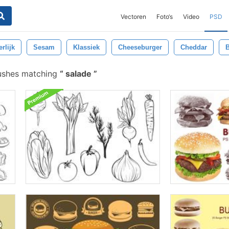
Vectoren
Foto‘s
Video
PSD
rlijk
Sesam
Klassiek
Cheeseburger
Cheddar
ushes matching
salade