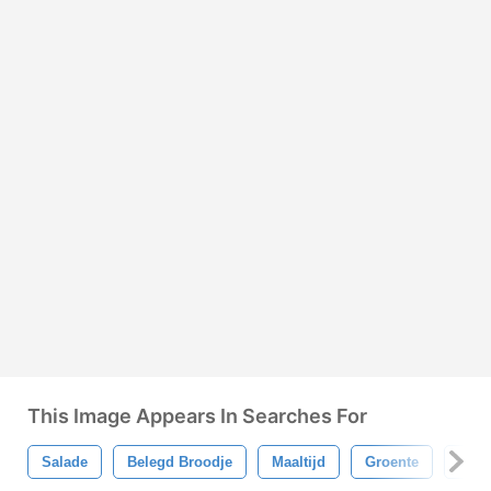
This Image Appears In Searches For
Salade
Belegd Broodje
Maaltijd
Groente
Lekk