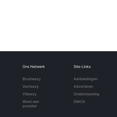
Ons Netwerk
Site-Links
Brusheezy
Aanbiedingen
Vecteezy
Adverteren
Videezy
Ondersteuning
Word een
DMCA
provider