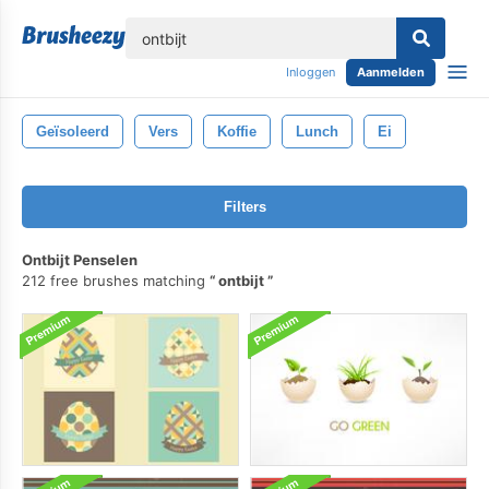
lose
Inloggen
Aanmelden
Geïsoleerd
Vers
Koffie
Lunch
Ei
Filters
Ontbijt Penselen
212 free brushes matching
ontbijt