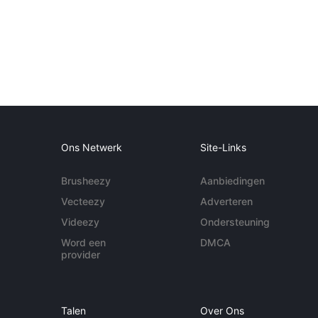
Ons Netwerk
Site-Links
Brusheezy
Aanbiedingen
Vecteezy
Adverteren
Videezy
Ondersteuning
Word een
DMCA
provider
Talen
Over Ons