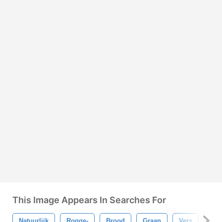
This Image Appears In Searches For
Natuurlijk
Rogge-
Brood
Graan
Vers
Pla