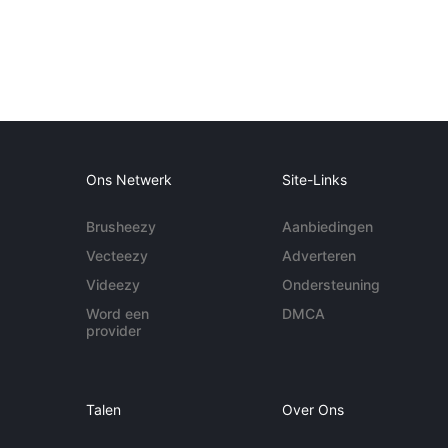
Ons Netwerk
Site-Links
Brusheezy
Aanbiedingen
Vecteezy
Adverteren
Videezy
Ondersteuning
Word een
DMCA
provider
Talen
Over Ons