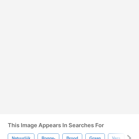
This Image Appears In Searches For
Natuurlijk
Rogge-
Brood
Graan
Vers
Pla