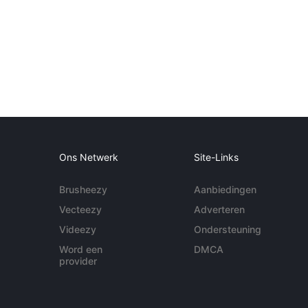
Ons Netwerk
Site-Links
Brusheezy
Aanbiedingen
Vecteezy
Adverteren
Videezy
Ondersteuning
Word een
DMCA
provider