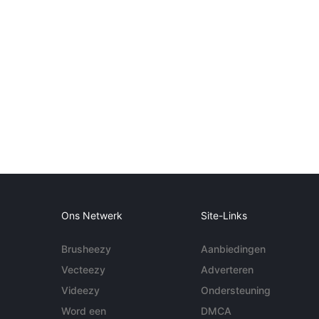
Ons Netwerk
Site-Links
Brusheezy
Aanbiedingen
Vecteezy
Adverteren
Videezy
Ondersteuning
Word een
DMCA