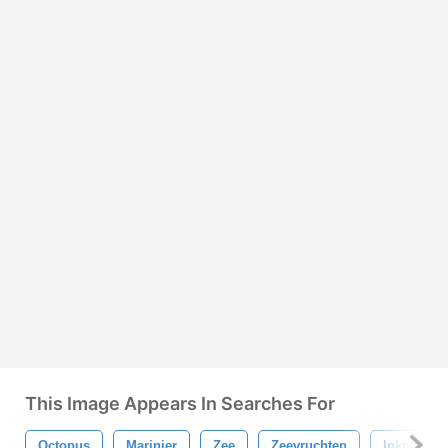
This Image Appears In Searches For
Octopus
Marinier
Zee
Zeevruchten
Inktvis