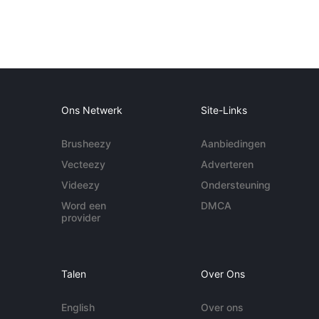
Ons Netwerk
Site-Links
Brusheezy
Aanbiedingen
Vecteezy
Adverteren
Videezy
Ondersteuning
Word een
DMCA
provider
Talen
Over Ons
English
Over ons