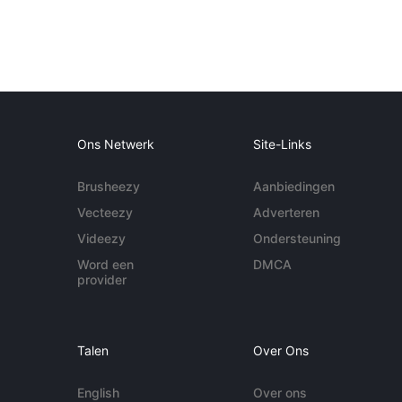
Ons Netwerk
Site-Links
Brusheezy
Aanbiedingen
Vecteezy
Adverteren
Videezy
Ondersteuning
Word een
DMCA
provider
Talen
Over Ons
English
Over ons