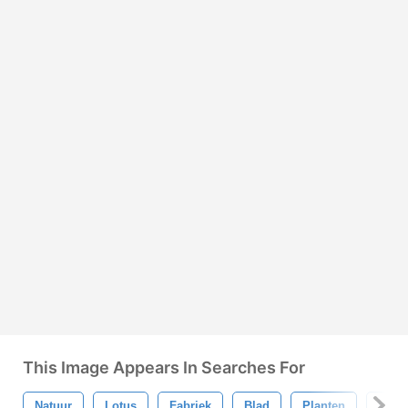
This Image Appears In Searches For
Natuur
Lotus
Fabriek
Blad
Planten
Wate