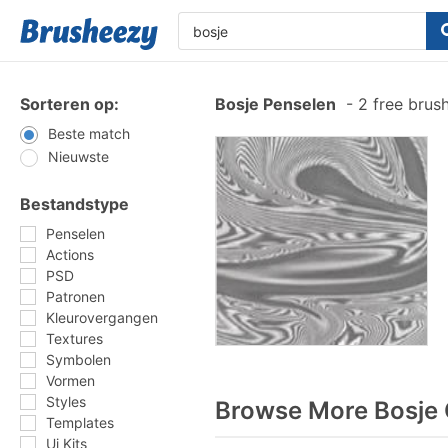
Sorteren op:
Bosje Penselen
-
2 free brus
Beste match
Nieuwste
Bestandstype
Penselen
Actions
PSD
Patronen
Kleurovergangen
Textures
Symbolen
Vormen
Styles
Browse More Bosje 
Templates
Ui Kits