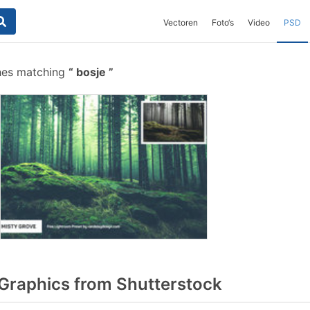
Vectoren
Foto‘s
Video
PSD
hes matching
bosje
Graphics from Shutterstock