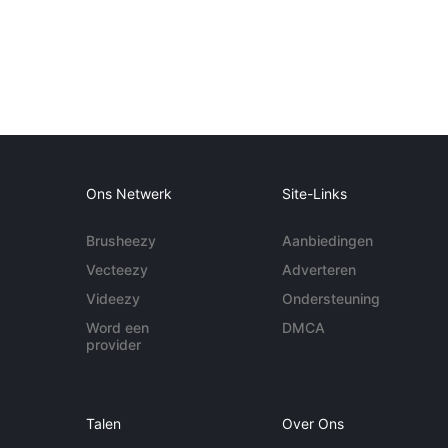
Ons Netwerk
Site-Links
Brusheezy
Aanbiedingen
Vecteezy
Adverteren
Videezy
Ondersteuning
Word een
DMCA
provider
Talen
Over Ons