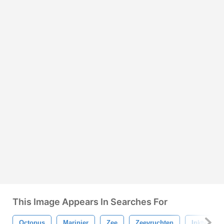
This Image Appears In Searches For
Octopus
Marinier
Zee
Zeevruchten
Inktvis