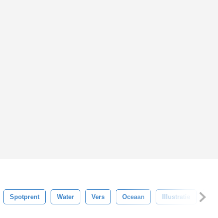
Spotprent
Water
Vers
Oceaan
Illustratie
Ze