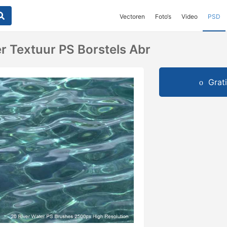
Vectoren
Foto‘s
Video
PSD
er Textuur PS Borstels Abr
Grat