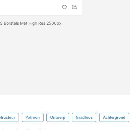
 PS Borstels Met High Res 2500px
Structuur
Patroon
Ontwerp
Naadloos
Achtergrond